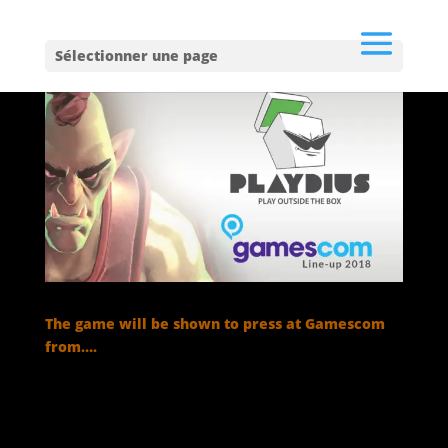
Sélectionner une page
The game will be shown to press at Gamescom
from….